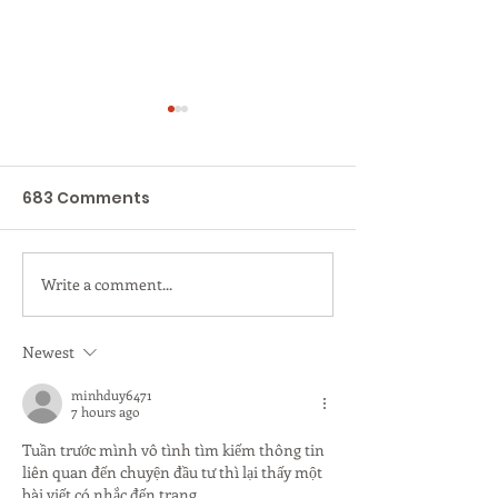
postponed
postponed
Seminar on "Housing
Seminar on "Comm
683 Comments
integrates, housing
and creative place
separates: Comparing
Singapore" Dr.Tou
property and society in
Chang National Un
Singapore and Hong Kong"
Singapore
Write a comment...
Prof. David Ley University...
Newest
minhduy6471
7 hours ago
Tuần trước mình vô tình tìm kiếm thông tin 
liên quan đến chuyện đầu tư thì lại thấy một 
bài viết có nhắc đến trang 