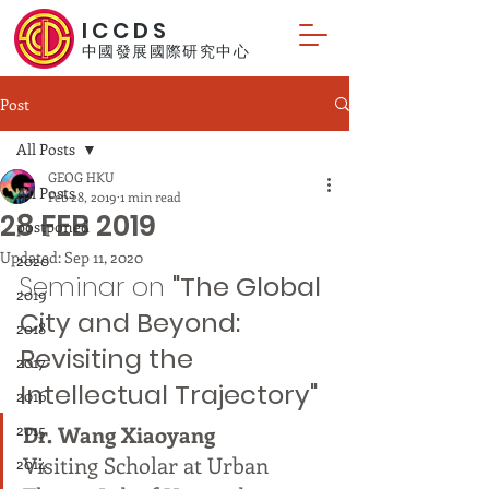
ICCDS
中國發展國際研究中心
Post
All Posts
GEOG HKU
All Posts
Feb 28, 2019
1 min read
28 FEB 2019
postponed
Updated:
Sep 11, 2020
2020
Seminar on 
"The Global 
2019
City and Beyond: 
2018
Revisiting the 
2017
Intellectual Trajectory"
2016
2015
Dr. Wang Xiaoyang
Visiting Scholar at Urban 
2014