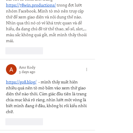
https://78win.productions/
 trong đợt lướt 
nhóm Facebook. Mình tò mò nên truy cập 
thử để xem giao diện và nội dung thế nào. 
Nhìn qua thì nó có vẻ khá trực quan và dễ 
hiểu, đa dạng chủ đề từ thể thao, xổ số, slot,... 
màu sắc không quá gắt, mắt mình thấy thoải 
mái.
Like
Reply
Amr Kody
3 days ago
https://go8.blog/
  - mình thấy xuất hiện 
nhiều quá nên tò mò bấm vào xem thử giao 
diện thế nào thôi. Cảm giác đầu tiên là trang 
chia mục khá rõ ràng, nhìn lướt một vòng là 
biết mình đang ở đâu, không bị rối kiểu nhồi 
chữ.
Like
Reply