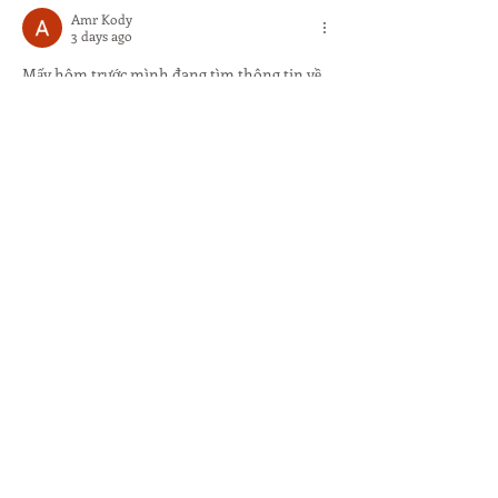
Amr Kody
3 days ago
Mấy hôm trước mình đang tìm thông tin về 
một vài nền tảng giải trí thì đọc được khá 
nhiều bài đánh giá có nhắc đến 
https://789f.domains/
  tò mò nên mình 
cũng bấm vào xem thử, chủ yếu để xem giao 
diện và cách họ sắp xếp nội dung chứ chưa 
tìm hiểu sâu. Lướt một vòng thì thấy các 
chuyên mục được chia khá rõ, nhìn tổng thể 
không bị rối và thao tác chuyển giữa các 
phần cũng khá…
Show More
Like
Reply
Amr Kody
3 days ago
Mình có thói quen hễ thấy trang web nào lạ 
lạ mà mọi người hay nhắc là lại bấm vào xem, 