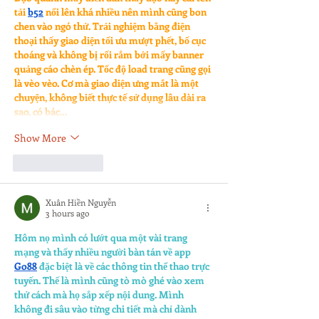
tải 
b52
 nổi lên khá nhiều nên mình cũng bon 
chen vào ngó thử. Trải nghiệm bằng điện 
thoại thấy giao diện tối ưu mượt phết, bố cục 
thoáng và không bị rối rắm bởi mấy banner 
quảng cáo chèn ép. Tốc độ load trang cũng gọi 
là vèo vèo. Cơ mà giao diện ưng mắt là một 
chuyện, không biết thực tế sử dụng lâu dài ra 
sao, có bác…
Show More
Like
Reply
Xuân Hiền Nguyễn
3 hours ago
Hôm nọ mình có lướt qua một vài trang 
mạng và thấy nhiều người bàn tán về app 
Go88
đặc biệt là về các thông tin thể thao trực 
tuyến. Thế là mình cũng tò mò ghé vào xem 
thử cách mà họ sắp xếp nội dung. Mình 
không đi sâu vào từng chi tiết mà chỉ dành 