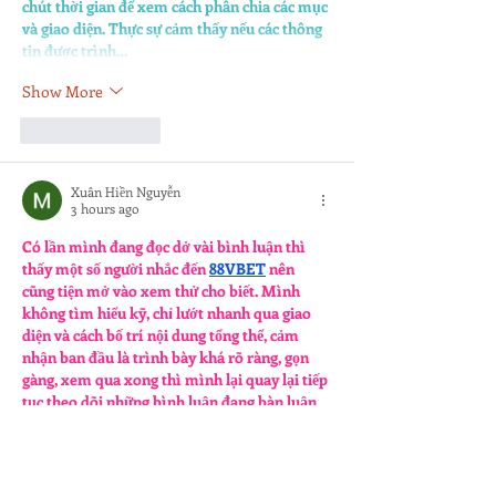
chút thời gian để xem cách phân chia các mục 
và giao diện. Thực sự cảm thấy nếu các thông 
tin được trình…
Show More
Like
Reply
Xuân Hiền Nguyễn
3 hours ago
Có lần mình đang đọc dở vài bình luận thì 
thấy một số người nhắc đến 
88VBET
 nên 
cũng tiện mở vào xem thử cho biết. Mình 
không tìm hiểu kỹ, chỉ lướt nhanh qua giao 
diện và cách bố trí nội dung tổng thể, cảm 
nhận ban đầu là trình bày khá rõ ràng, gọn 
gàng, xem qua xong thì mình lại quay lại tiếp 
tục theo dõi những bình luận đang bàn luận 
trước đó.
Like
Reply