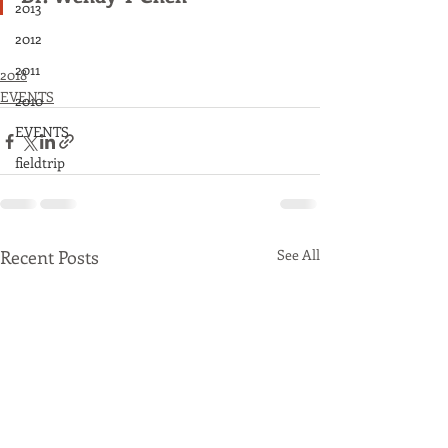
2013
2012
2011
2018
EVENTS
2010
EVENTS
fieldtrip
Recent Posts
See All