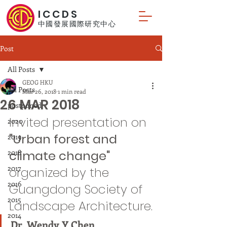
ICCDS
中國發展國際研究中心
Post
All Posts
GEOG HKU
All Posts
Mar 26, 2018
1 min read
26 MAR 2018
postponed
Invited presentation on
2020
"Urban forest and 
2019
2018
climate change" 
2017
organized by the 
2016
Guangdong Society of 
2015
Landscape Architecture.
2014
Dr. Wendy Y Chen